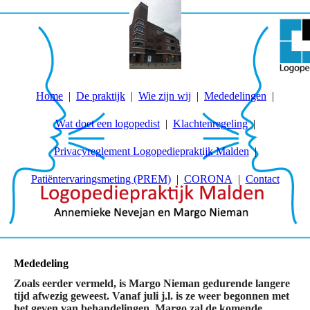
Home
De praktijk
Wie zijn wij
Mededelingen
Wat doet een logopedist
Klachtenregeling
Privacyreglement Logopediepraktijk Malden
Patiëntervaringsmeting (PREM)
CORONA
Contact
Mededeling
Zoals eerder vermeld, is Margo Nieman gedurende langere
tijd afwezig geweest. Vanaf juli j.l. is ze weer begonnen met
het geven van behandelingen. Margo zal de komende